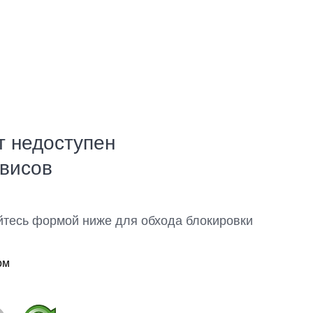
т недоступен
рвисов
йтесь формой ниже для обхода блокировки
ом