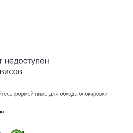
т недоступен
рвисов
йтесь формой ниже для обхода блокировки
ом